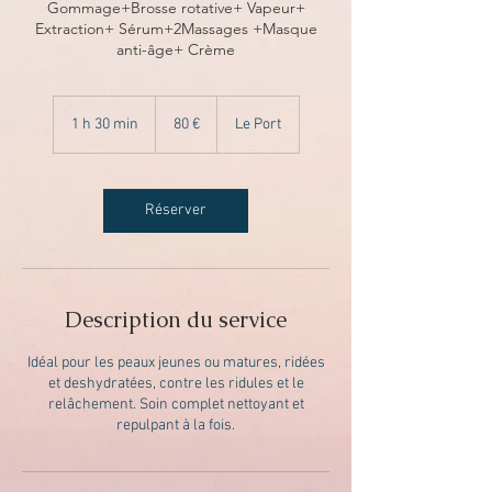
Gommage+Brosse rotative+ Vapeur+
Extraction+ Sérum+2Massages +Masque
anti-âge+ Crème
80
euros
1 h 30 min
1
80 €
Le Port
3
0
m
i
Réserver
n
Description du service
Idéal pour les peaux jeunes ou matures, ridées
et deshydratées, contre les ridules et le
relâchement. Soin complet nettoyant et
repulpant à la fois.