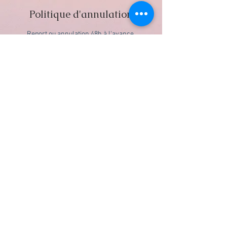
Politique d'annulation
Report ou annulation 48h à l'avance.
Coordonnées
Le Port 97420, La Reunion Island
+ 0692 64 07 61