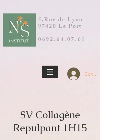
5,Rue de Lyon
97420 Le Port
0692.64.07.61
Connection
SV Collagène
Repulpant 1H15