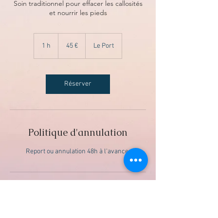
Soin traditionnel pour effacer les callosités
et nourrir les pieds
45
euros
1 h
1
45 €
Le Port
Réserver
Politique d'annulation
Report ou annulation 48h à l'avance.
Coordonnées
Le Port 97420, La Reunion Island