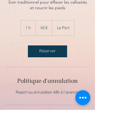
Soin traditionnel pour effacer les callosités
et nourrir les pieds
45
euros
1 h
1
45 €
Le Port
Réserver
Politique d'annulation
Report ou annulation 48h à l'avance.
Coordonnées
Le Port 97420, La Reunion Island