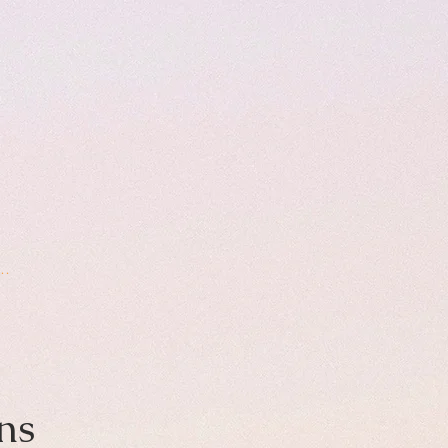
ection
ns