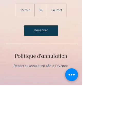
8
euros
25 min
2
8 €
Le Port
5
m
i
n
Réserver
Politique d'annulation
Report ou annulation 48h à l'avance.
Coordonnées
Le Port 97420, La Reunion Island
+ 0692 64 07 61