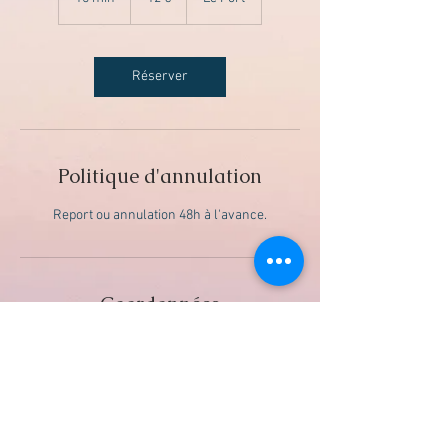
5
m
i
n
Réserver
Politique d'annulation
Report ou annulation 48h à l'avance.
Coordonnées
Le Port 97420, La Reunion Island
+ 0692 64 07 61