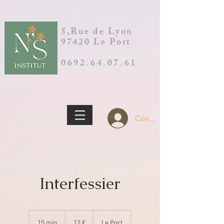
5,Rue de Lyon
97420 Le Port
0692.64.07.61
Connection
Interfessier
12
euros
15 min
1
12 €
Le Port