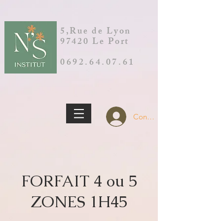
5,Rue de Lyon
97420 Le Port
0692.64.07.61
Connection
FORFAIT 4 ou 5
ZONES 1H45