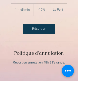
-10%
1 h 45 min
1
-10%
Le Port
4
5
m
i
Réserver
n
Politique d'annulation
Report ou annulation 48h à l'avance.
Coordonnées
Le Port 97420, La Reunion Island
+ 0692 64 07 61