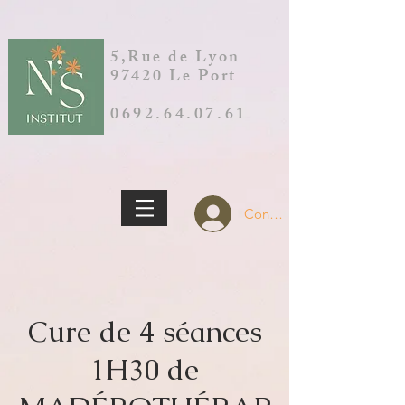
5,Rue de Lyon
97420 Le Port
0692.64.07.61
Connection
Cure de 4 séances
1H30 de