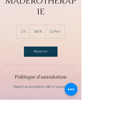
MADÉROTHÉRAP
IE
360
euros
2 h
2
360 €
Le Port
h
Réserver
Politique d'annulation
Report ou annulation 48h à l'avance.
Coordonnées