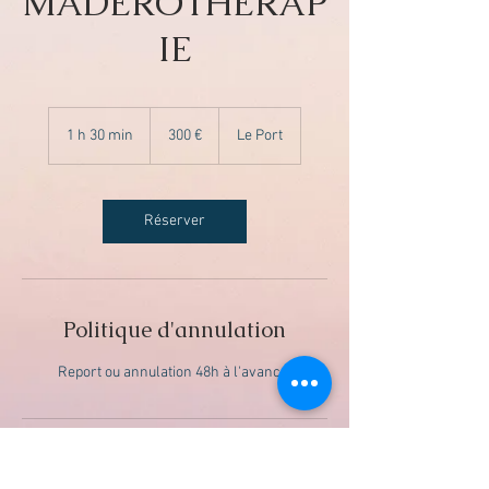
MADÉROTHÉRAP
IE
300
euros
1 h 30 min
1
300 €
Le Port
3
0
m
i
Réserver
n
Politique d'annulation
Report ou annulation 48h à l'avance.
Coordonnées